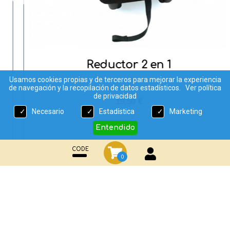
Reductor 2 en 1
Usamos cookies propias y de terceros para mejorar la experiencia
de navegación y la recopilación de datos estadísticos.
Ver política
de privacidad
19,50 €
Necesario
Estadística
Marketing
Entendido
CODE
0
¡Comparte en tus redes sociales!
Facebook
WhatsApp