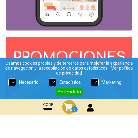
Usamos cookies propias y de terceros para mejorar la experiencia
de navegación y la recopilación de datos estadísticos.
Ver política
de privacidad
Necesario
Estadística
Marketing
Entendido
CODE
0