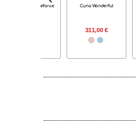
Tembo Elefante
Cuna Wonderful
Almidón d
b
59,95 €
311,00 €
5