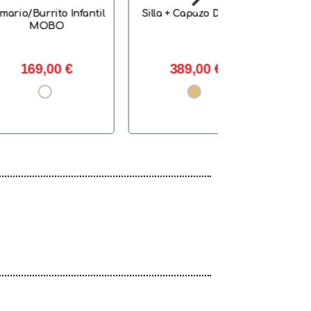
to Infantil
Silla + Capazo Divaina
Cubo de activ
BO
Unicorn
00 €
389,00 €
76,25 