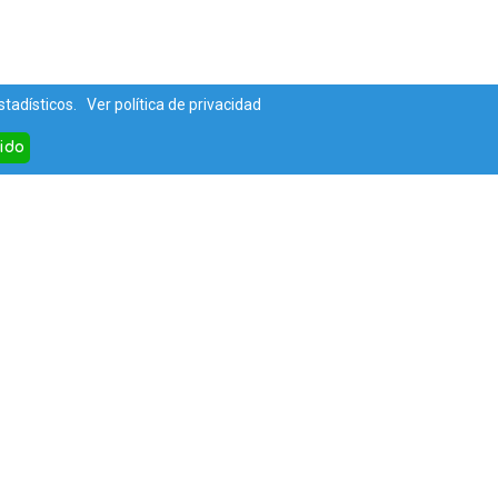
estadísticos.
Ver política de privacidad
ido
Contacta con
nosotros
info@misprincipes.com
enta
Contacto