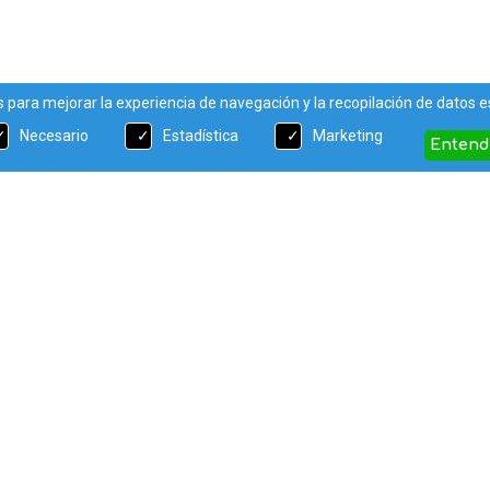
 para mejorar la experiencia de navegación y la recopilación de datos 
Necesario
Estadística
Marketing
Entend
onócenos!
Condiciones
rucciones familiares y amigos
Aviso Legal
rucciones Padres
Condiciones generales de la v
ra historia
Política de cookies
Política de privacidad