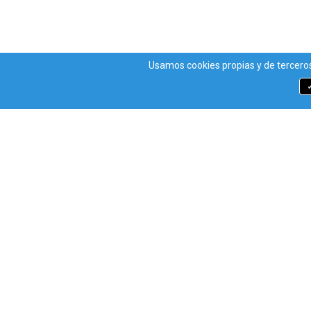
Usamos cookies propias y de terceros
Métodos de pago
¡C
Inst
Inst
Nuest