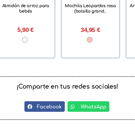
e arroz para
Mochila Leopardos rosa
Armario/Burri
ebés
(bolsillo grand...
MO
,90 €
34,95 €
169,
¡Comparte en tus redes sociales!
Facebook
WhatsApp