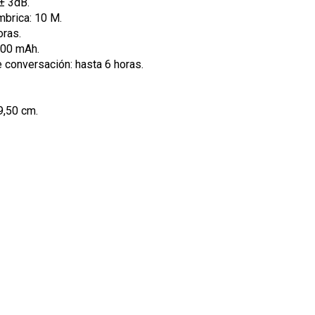
± 3dB.
mbrica: 10 M.
oras.
 300 mAh.
 conversación: hasta 6 horas.
9,50 cm.