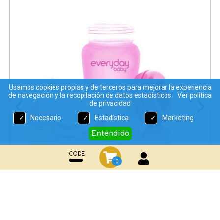
Usamos cookies propias y de terceros para mejorar la experiencia
de navegación y la recopilación de datos estadísticos.
Ver política
de privacidad
Necesario
Estadística
Marketing
Entendido
CODE
0
Biberón cristal termosensible 150
ml.
18,99 €