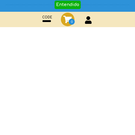
Entendido
¡Comparte en tus redes sociales!
CODE
0
Facebook
WhatsApp
Métodos de pago
¡Conócenos!
Instrucciones familiares y amigos
Instrucciones Padres