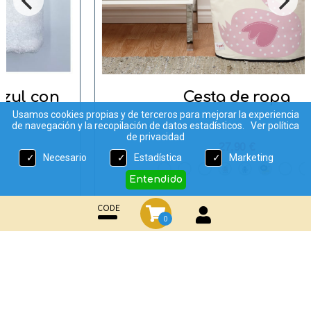
Cesta de ropa
Usamos cookies propias y de terceros para mejorar la experiencia
de navegación y la recopilación de datos estadísticos.
Ver política
de privacidad
27,90 €
Necesario
Estadística
Marketing
Entendido
CODE
0
¡Comparte en tus redes sociales!